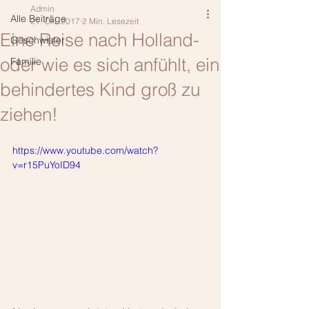
Admin
Alle Beiträge
21. Okt. 2017
2 Min. Lesezeit
Eine Reise nach Holland-
Geschwister
oder wie es sich anfühlt, ein
Familie
behindertes Kind groß zu
ziehen!
https://www.youtube.com/watch?
v=r15PuYoID94