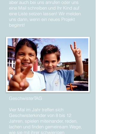
aber auch bei uns anrufen oder uns
eine Mail schreiben und Ihr Kind auf
eine Liste setzen lassen! Wir melden
uns dann, wenn ein neues Projekt
beginnt!
GeschwisterTAG
Vier Mal im Jahr treffen sich
Geschwisterkinder von 8 bis 12
Jahren, spielen miteinander, reden,
lachen und finden gemeinsam Wege,
wie sie mit ihrer schwierigen