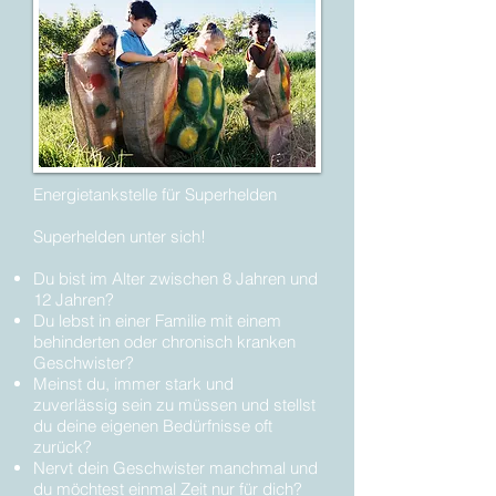
Energietankstelle für Superhelden
Superhelden unter sich!
Du bist im Alter zwischen 8 Jahren und
12 Jahren?
Du lebst in einer Familie mit einem
behinderten oder chronisch kranken
Geschwister?
Meinst du, immer stark und
zuverlässig sein zu müssen und stellst
du deine eigenen Bedürfnisse oft
zurück?
Nervt dein Geschwister manchmal und
du möchtest einmal Zeit nur für dich?