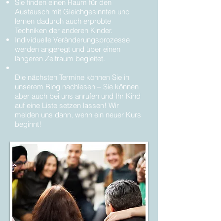
Sie finden einen Raum für den
Austausch mit Gleichgesinnten und
lernen dadurch auch erprobte
Techniken der anderen Kinder.
Individuelle Veränderungsprozesse
werden angeregt und über einen
längeren Zeitraum begleitet.
Die nächsten Termine können Sie in
unserem Blog nachlesen – Sie können
aber auch bei uns anrufen und Ihr Kind
auf eine Liste setzen lassen! Wir
melden uns dann, wenn ein neuer Kurs
beginnt!