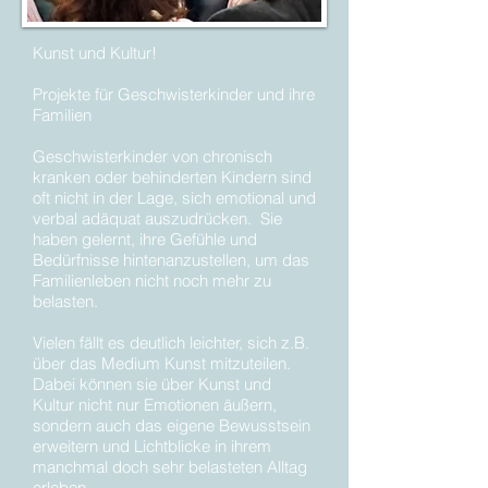
Kunst und Kultur!
Projekte für Geschwisterkinder und ihre
Familien
Geschwisterkinder von chronisch
kranken oder behinderten Kindern sind
oft nicht in der Lage, sich emotional und
verbal adäquat auszudrücken. Sie
haben gelernt, ihre Gefühle und
Bedürfnisse hintenanzustellen, um das
Familienleben nicht noch mehr zu
belasten.
Vielen fällt es deutlich leichter, sich z.B.
über das Medium Kunst mitzuteilen.
Dabei können sie über Kunst und
Kultur nicht nur Emotionen äußern,
sondern auch das eigene Bewusstsein
erweitern und Lichtblicke in ihrem
manchmal doch sehr belasteten Alltag
erleben.