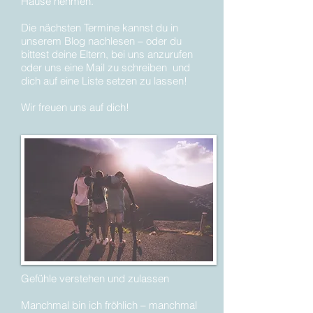
Hause nehmen.
Die nächsten Termine kannst du in
unserem Blog nachlesen – oder du
bittest deine Eltern, bei uns anzurufen
oder uns eine Mail zu schreiben und
dich auf eine Liste setzen zu lassen!
Wir freuen uns auf dich!
Gefühle verstehen und zulassen
Manchmal bin ich fröhlich – manchmal