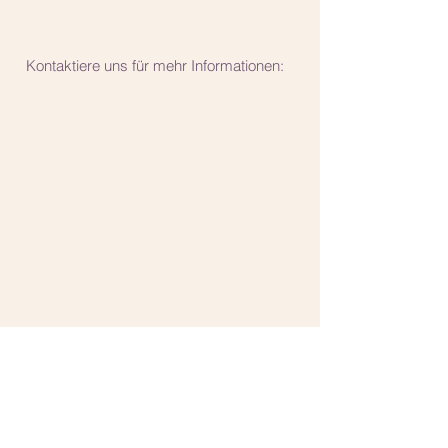
Kontaktiere uns für mehr Informationen:
​Sie erreichen uns aktuell ausschließlich über
Email!