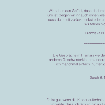
Wir haben das Gefühl, dass dadurch,
uns ist, zeigen wir ihr auch ohne viel
dass du so oft zurücksteckst oder u
Wir fahren ni
Franziska N 
___________
Die Gespräche mit Tamara werden 
anderen Geschwisterkindern anderen m
ich manchmal einfach nur fertig
Sarah B, M
_____
Es ist gut, wenn die Kinder außerhalb
Vorwürfe, dass ich Schuld bin an T