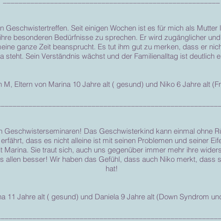
 Geschwistertreffen. Seit einigen Wochen ist es für mich als Mutter l
ihre besonderen Bedürfnisse zu sprechen. Er wird zugänglicher und i
eine ganze Zeit beansprucht. Es tut ihm gut zu merken, dass er nicht
 steht. Sein Verständnis wächst und der Familienalltag ist deutlich
, Eltern von Marina 10 Jahre alt ( gesund) und Niko 6 Jahre alt (F
________________________________________________________
den Geschwisterseminaren! Das Geschwisterkind kann einmal ohne Rüc
 erfährt, dass es nicht alleine ist mit seinen Problemen und seiner E
Marina. Sie traut sich, auch uns gegenüber immer mehr ihre widersp
ns allen besser! Wir haben das Gefühl, dass auch Niko merkt, dass 
hat!
ona 11 Jahre alt ( gesund) und Daniela 9 Jahre alt (Down Syndrom 
________________________________________________________