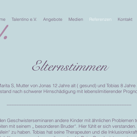
me
Talentino e.V.
Angebote
Medien
Referenzen
Kontakt
Elternstimmen
arita S, Mutter von Jonas 12 Jahre alt ( gesund) und Tobias 8 Jahre 
stand nach schwerer Hirnschädigung mit lebenslimitierender Progno
___________________________________________________
den Geschwisterseminaren andere Kinder mit ähnlichen Problemen tri
iten mit seinem „ besonderen Bruder“. Hier fühlt er sich verstanden
lein“ zu haben. Tobias hat seine Therapeuten und die Inklusionskraft 