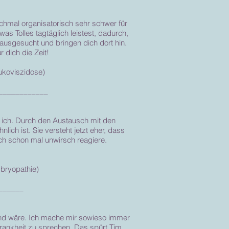
hmal organisatorisch sehr schwer für
was Tolles tagtäglich leistest, dadurch,
ausgesucht und bringen dich dort hin.
 dich die Zeit!
Mukoviszidose)
____________
e ich. Durch den Austausch mit den
ich ist. Sie versteht jetzt eher, dass
ich schon mal unwirsch reagiere.
mbryopathie)
______
stend wäre. Ich mache mir sowieso immer
Krankheit zu sprechen. Das spürt Tim