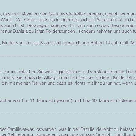
 dass wir Mona zu den Geschwistertreffen bringen, obwohl es manc
e Worte: „Wir sehen, dass du in einer besonderen Situation bist und et
ns auch hilfst. Deswegen haben wir für dich auch etwas Besonderes 
cht nur Daniela zu ihren Förderstunden , sondern nehmen uns auch für
, Mutter von Tamara 8 Jahre alt (gesund) und Robert 14 Jahre alt (
________________________________________________________
immer einfacher. Sie wird zugänglicher und verständnisvoller, find
erkt sie, dass der Alltag in den Familien der anderen Kinder oft ähnl
 bin mit meinen Nerven und dass es nichts mit ihr zu tun hat, wenn 
utter von Tim 11 Jahre alt (gesund) und Tina 10 Jahre alt (Rötelne
________________________________________________________
 der Familie etwas loswerden, was in der Familie vielleicht zu bela
inas Behinderung, deswegen ist es sehr schwer für mich, über ihre 