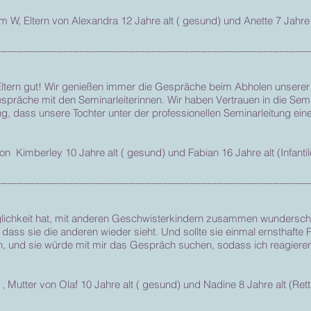
, Eltern von Alexandra 12 Jahre alt ( gesund) und Anette 7 Jahre a
________________________________________________________
 Eltern gut! Wir genießen immer die Gespräche beim Abholen unserer
espräche mit den Seminarleiterinnen. Wir haben Vertrauen in die Sem
ng, dass unsere Tochter unter der professionellen Seminarleitung ein
n Kimberley 10 Jahre alt ( gesund) und Fabian 16 Jahre alt (Infanti
________________________________________________________
glichkeit hat, mit anderen Geschwisterkindern zusammen wunderschö
dass sie die anderen wieder sieht. Und sollte sie einmal ernsthaft
len, und sie würde mit mir das Gespräch suchen, sodass ich reagiere
, Mutter von Olaf 10 Jahre alt ( gesund) und Nadine 8 Jahre alt (Re
_______________________________________________________