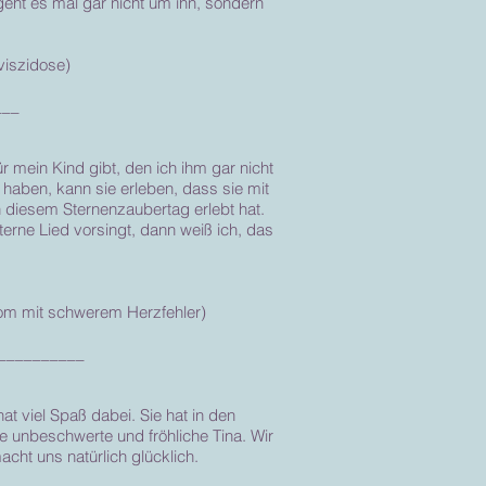
eht es mal gar nicht um ihn, sondern
viszidose)
___
r mein Kind gibt, den ich ihm gar nicht
haben, kann sie erleben, dass sie mit
n diesem Sternenzaubertag erlebt hat.
erne Lied vorsingt, dann weiß ich, das
drom mit schwerem Herzfehler)
__________
t viel Spaß dabei. Sie hat in den
e unbeschwerte und fröhliche Tina. Wir
acht uns natürlich glücklich.