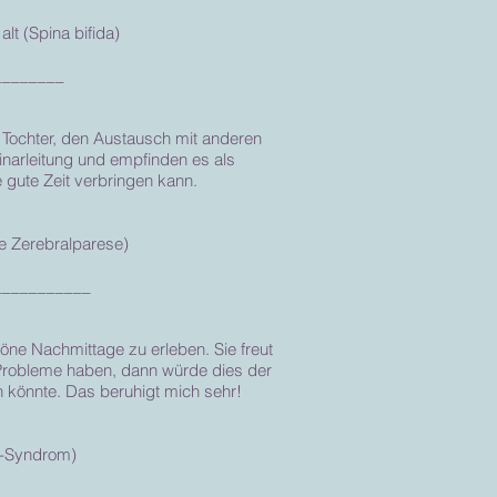
lt (Spina bifida)
________
 Tochter, den Austausch mit anderen
inarleitung und empfinden es als
e gute Zeit verbringen kann.
le Zerebralparese)
___________
ne Nachmittage zu erleben. Sie freut
e Probleme haben, dann würde dies der
n könnte. Das beruhigt mich sehr!
tt-Syndrom)