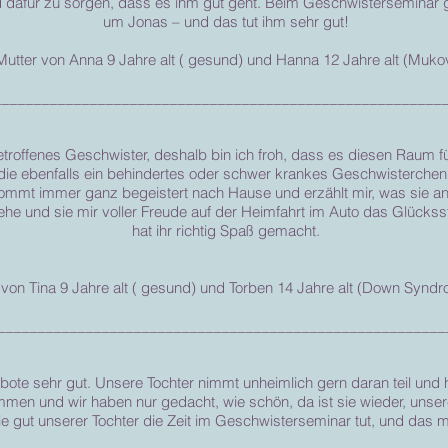
 dafür zu sorgen, dass es ihm gut geht. Beim Geschwisterseminar g
um Jonas – und das tut ihm sehr gut!
 Mutter von Anna 9 Jahre alt ( gesund) und Hanna 12 Jahre alt (Muko
________________________________________________________
betroffenes Geschwister, deshalb bin ich froh, dass es diesen Raum fü
die ebenfalls ein behindertes oder schwer krankes Geschwisterchen 
e kommt immer ganz begeistert nach Hause und erzählt mir, was sie a
e und sie mir voller Freude auf der Heimfahrt im Auto das Glücksst
hat ihr richtig Spaß gemacht.
n von Tina 9 Jahre alt ( gesund) und Torben 14 Jahre alt (Down Syn
________________________________________________________
te sehr gut. Unsere Tochter nimmt unheimlich gern daran teil und ha
men und wir haben nur gedacht, wie schön, da ist sie wieder, unser
wie gut unserer Tochter die Zeit im Geschwisterseminar tut, und das m