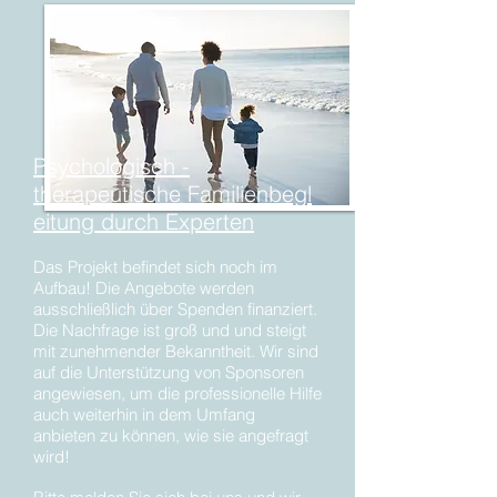
Psychologisch -
therapeutische Familienbegl
eitung durch Experten
Das Projekt befindet sich noch im
Aufbau! Die Angebote werden
ausschließlich über Spenden finanziert.
Die Nachfrage ist groß und und steigt
mit zunehmender Bekanntheit. Wir sind
auf die Unterstützung von Sponsoren
angewiesen, um die professionelle Hilfe
auch weiterhin in dem Umfang
anbieten zu können, wie sie angefragt
wird!