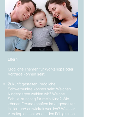
Eltern
Mögliche Themen für Workshops oder
Vorträge können sein:
Zukunft gestalten (mögliche
Schwerpunkte können sein: Welchen
Kindergarten wählen wir? Welche
Schule ist richtig für mein Kind? Wie
können Freundschaften im Jugendalter
initiiert und entwickelt werden? Welcher
Arbeitsplatz entspricht den Fähigkeiten