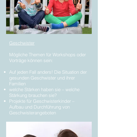
Geschwister
Mögliche Themen für Workshops oder
Vorträge können sein:
Auf jeden Fall anders! Die Situation der
gesunden Geschwister und ihrer
Familien
welche Stärken haben sie – welche
Stärkung brauchen sie?
Projekte für Geschwisterkinder –
Aufbau und Durchführung von
Geschwisterangeboten