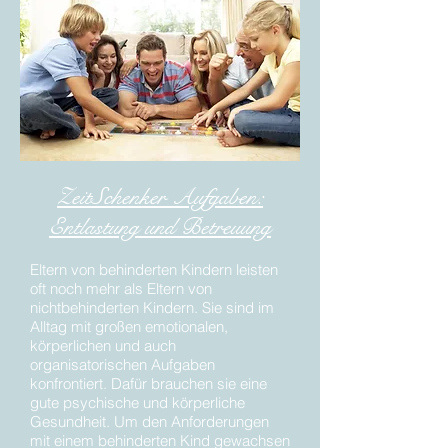
ZeitSchenker Aufgaben:
Entlastung und Betreuung
Eltern von behinderten Kindern leisten
oft noch mehr als Eltern von
nichtbehinderten Kindern. Sie sind im
Alltag mit großen emotionalen,
körperlichen und auch
organisatorischen Aufgaben
konfrontiert. Dafür brauchen sie eine
gute psychische und körperliche
Gesundheit. Um den Anforderungen
mit einem behinderten Kind gewachsen