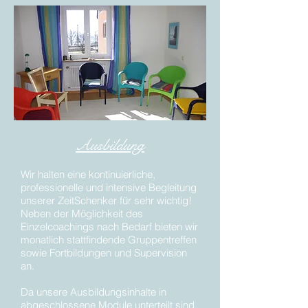
Ausbildung
Wir halten eine kontinuierliche,
professionelle und intensive Begleitung
unserer ZeitSchenker für sehr wichtig!
Neben der Möglichkeit des
Einzelcoachings nach Bedarf bieten wir
monatlich stattfindende Gruppentreffen
sowie Fortbildungen und Supervision
an.
Da unsere Ausbildungsinhalte in
abgeschlossene Module unterteilt sind,